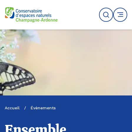
Logo du CENCA
Recherche
MENU
Accueil
/
Évènements
Ensemble