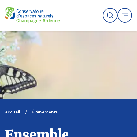
Logo du CENCA
Recherche
MENU
Accueil
/
Évènements
Ensemble