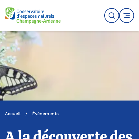
Logo du CENCA
Recherche
MENU
Accueil
/
Évènements
A la découverte des