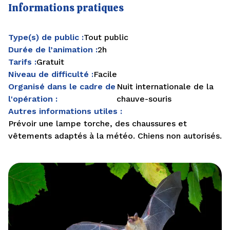
Informations pratiques
Type(s) de public :
Tout public
Durée de l’animation :
2h
Tarifs :
Gratuit
Niveau de difficulté :
Facile
Organisé dans le cadre de
Nuit internationale de la
l'opération :
chauve-souris
Autres informations utiles :
Prévoir une lampe torche, des chaussures et
vêtements adaptés à la météo. Chiens non autorisés.