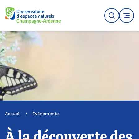
Logo du CENCA
Recherche
MENU
Accueil
/
Évènements
À la découverte des