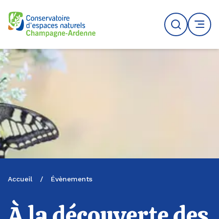
Logo du CENCA
Recherche
MENU
Accueil
/
Évènements
À la découverte des