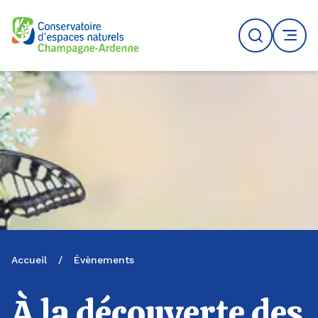
Logo du CENCA
Recherche
MENU
Accueil
/
Évènements
À la découverte des