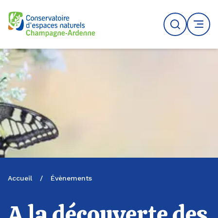
Logo du CENCA
Recherche
MENU
Accueil
/
Évènements
A la découverte des