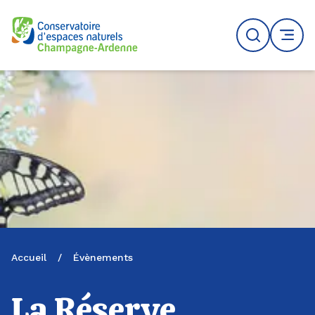
Logo du CENCA
Recherche
MENU
Accueil
/
Évènements
La Réserve