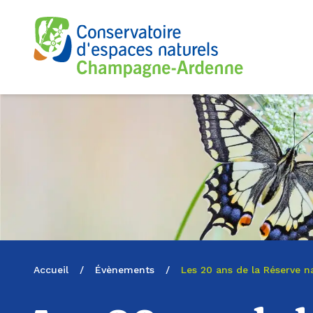
Logo du CENCA
Accueil
/
Évènements
/
Les 20 ans de la Réserve na