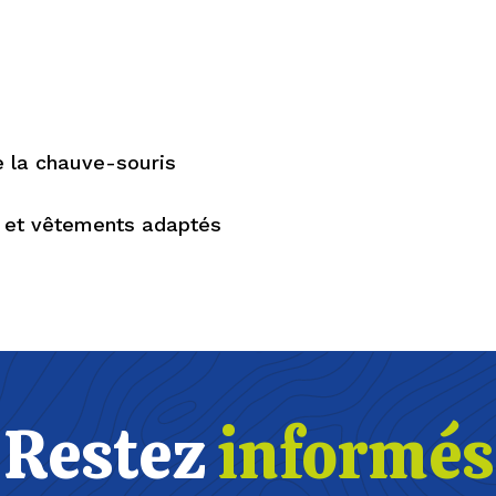
e la chauve-souris
 et vêtements adaptés
Restez
informés