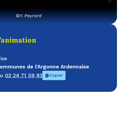
©Y. Peyrard
l’animation
ise
mmunes de l'Argonne Ardennaise
au
03 24 71 59 93
Copier