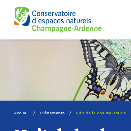
Logo du CENCA
Accueil
/
Évènements
/
Nuit de la chauve-souris