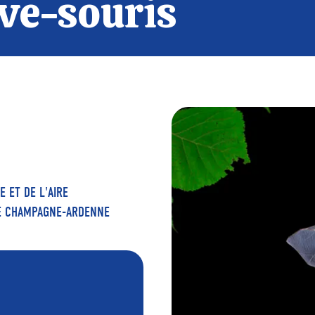
uve-souris
 ET DE L'AIRE
DE CHAMPAGNE-ARDENNE