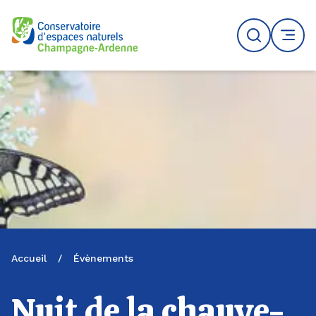
Logo du CENCA
Recherche
MENU
Accueil
/
Évènements
Nuit de la chauve-