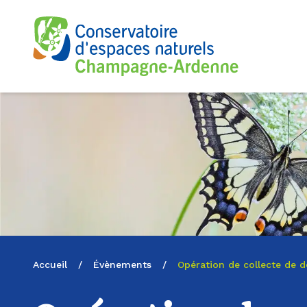
Logo du CENCA
Accueil
/
Évènements
/
Opération de collecte de 