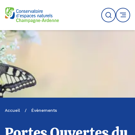
Logo du CENCA
Recherche
MENU
Accueil
/
Évènements
Portes Ouvertes du