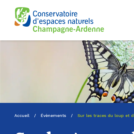
Logo du CENCA
Accueil
/
Évènements
/
Sur les traces du loup et d